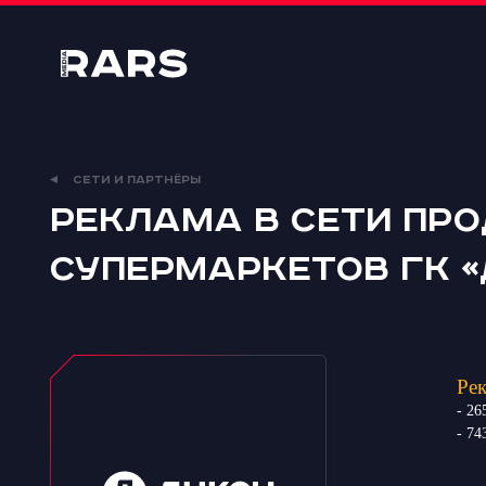
RARS
Media
СЕТИ И ПАРТНЁРЫ
Реклама в сети пр
супермаркетов ГК «
Рек
- 26
- 74