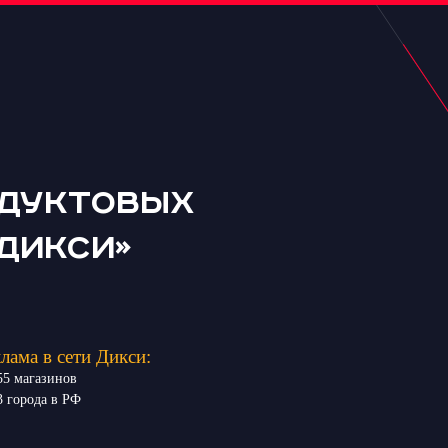
одуктовых
Дикси»
лама в сети Дикси:
55 магазинов
3 города в РФ