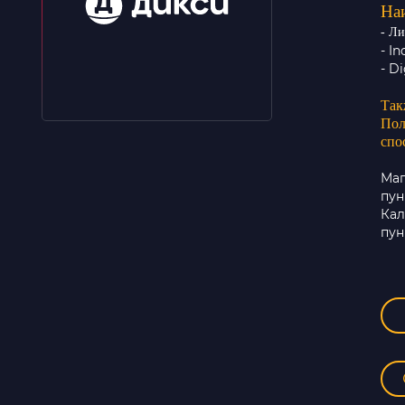
На
- Л
- I
- D
Так
Пол
спо
Маг
пун
Кал
пун