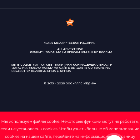
«RARS Media» — выбор издания
AllAdvertising
. Лучшие компании на рекламном рынке России
Мы в соцсетях:
Rutube
Политика конфиденциальности
Заполняя любую форму на сайте вы даете
согласие на
обработку персональных данных
© 2013 - 2026 ООО «РАРС Медиа»
Мы используем файлы cookie. Некоторые функции могут не работать,
если не установлены cookies. Чтобы узнать больше об использовании
cookies на нашем сайте, перейдите на информационную страницу