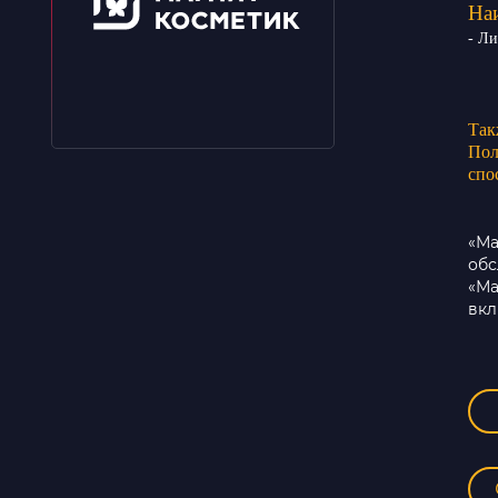
На
- Л
Так
Пол
спо
«М
обс
«Ма
вкл