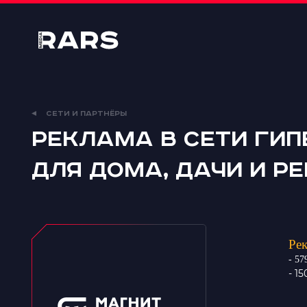
RARS
Media
СЕТИ И ПАРТНЁРЫ
Реклама в сети ги
для дома, дачи и р
Рек
- 57
- 1